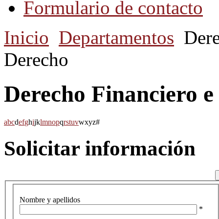
Formulario de contacto
Inicio
Departamentos
Dere
Derecho
Derecho Financiero e 
a
b
c
d
e
f
g
h
i
j
k
l
m
n
o
p
q
r
s
t
u
v
w
x
y
z
#
Solicitar información
Nombre y apellidos
*