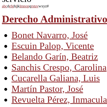
a
b
c
d
e
f
g
h
i
j
k
l
m
n
o
p
q
r
s
t
u
v
w
x
y
z
#
Derecho Administrativo
Bonet Navarro, José
Escuin Palop, Vicente
Belando Garín, Beatriz
Sanchis Crespo, Carolina
Cucarella Galiana, Luis
Martín Pastor, José
Revuelta Pérez, Inmacul